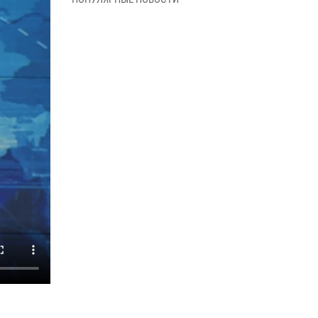
В Управлении Росгвардии по Архангельской
области состоялось торжественное
освящение иконы
01 июля 2026, 06:00
11
1
Военнослужащие по призыву из
Архангельской области приняли военную
присягу в столице Республики Коми
30 июня 2026, 06:00
4
Спецназовцы Росгвардии из Архангельска и
Мурманска сдали экзамен на право ношения
крапового берета
29 июня 2026, 08:20
6
Новодвинские росгвардейцы задержали
местного жителя, незаконно проникшего на
охраняемый объект ТЭК
28 июня 2026, 12:30
1
В Архангельске начались испытания за право