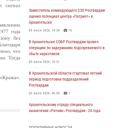
л сигнал
Заместитель командующего СЗО Росгвардии
оценил потенциал центра «Патриот» в
Архангельске
аявлению
977 года
03 июля 2026, 14:30
10
зону без
В Архангельске СОБР Росгвардии провел
лагодаря
операцию по задержанию подозреваемого в
лено, что
сбыте наркотиков
ин. Тогда
03 июля 2026, 10:31
В Архангельской области стартовал летний
 «Кража».
период подготовки подразделений
Росгвардии
02 июля 2026, 06:00
7
Архангельскому отряду специального
назначения «Ратник» Росгвардии - 24 года
01 июля 2026, 09:00
16
ПОПУЛЯРНЫЕ НОВОСТИ