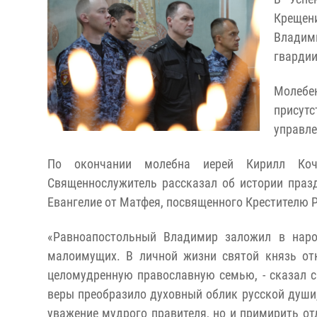
Крещени
Владим
гвардии
Молебен
присут
управле
По окончании молебна иерей Кирилл Коч
Священнослужитель рассказал об истории праз
Евангелие от Матфея, посвященного Крестителю Р
«Равноапостольный Владимир заложил в наро
малоимущих. В личной жизни святой князь от
целомудренную православную семью, - сказал 
веры преобразило духовный облик русской души,
уважение мудрого правителя, но и примирить от