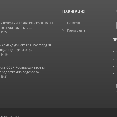
И
НАВИГАЦИЯ
 и ветераны архангельского ОМОН
Новости
почтили память ге...
Карта сайта
 11:24
П
ь командующего СЗО Росгвардии
нциал центра «Патри...
 14:30
ьске СОБР Росгвардии провел
о задержанию подозрева...
 10:31