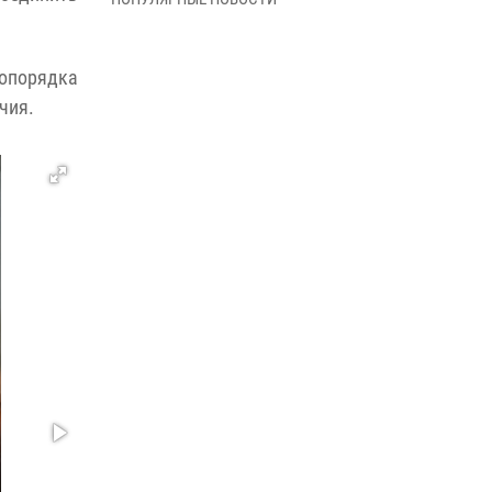
В Управлении Росгвардии по Архангельской
области состоялось торжественное
освящение иконы
вопорядка
01 июля 2026, 06:00
11
1
чия.
Военнослужащие по призыву из
Архангельской области приняли военную
присягу в столице Республики Коми
30 июня 2026, 06:00
4
Спецназовцы Росгвардии из Архангельска и
Мурманска сдали экзамен на право ношения
крапового берета
29 июня 2026, 08:20
6
Новодвинские росгвардейцы задержали
местного жителя, незаконно проникшего на
охраняемый объект ТЭК
28 июня 2026, 12:30
1
В Архангельске начались испытания за право