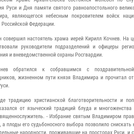
я Руси и Дня памяти святого равноапостольного велик
ира, являющегося небесным покровителем войск наци
 Российской Федерации.
 совершил настоятель храма иерей Кирилл Кочнев. На 
ствовали руководители подразделений и офицеры регио
ния и вневедомственной охраны Росгвардии.
нев обратился к собравшимся с поздравительно
дников, жизненном пути князя Владимира и прочитал о
уси.
де традицию христианской благотворительности и поп
казался от языческий традиций блуда и многоженства 
священнослужитель. - Избрание святым Владимиром пра
 а плоды его судьбоносного выбора позволило снискать 
дельные народности, проживавшие на просторах Руси, и 