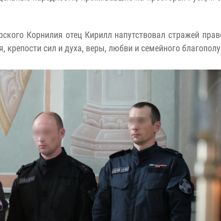
рского Корнилия отец Кирилл напутствовал стражей пра
, крепости сил и духа, веры, любви и семейного благополу