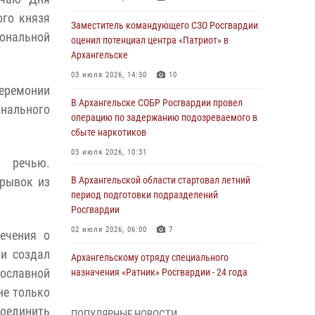
ого князя
Заместитель командующего СЗО Росгвардии
ональной
оценил потенциал центра «Патриот» в
Архангельске
03 июля 2026, 14:30
10
церемонии
В Архангельске СОБР Росгвардии провел
нального
операцию по задержанию подозреваемого в
сбыте наркотиков
03 июля 2026, 10:31
й речью.
трывок из
В Архангельской области стартовал летний
период подготовки подразделений
Росгвардии
02 июля 2026, 06:00
7
ечения о
и создал
Архангельскому отряду специального
вославной
назначения «Ратник» Росгвардии - 24 года
не только
01 июля 2026, 09:00
16
соединить
ПОПУЛЯРНЫЕ НОВОСТИ