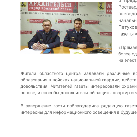
В пред
Росгв
вневед
началь
Петухов
газеты 
«Прямая
более од
на элек
Жители областного центра задавали различные в
образования в войсках национальной гвардии, дейст
довольствия. Читателей газеты интересовали охра
основе, и способы дополнительной защиты квартир и 
В завершение гости поблагодарила редакцию газет
интересны для информационного освещения в будуще