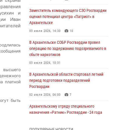
ой охраны
авления
Заместитель командующего СЗО Росгвардии
усихин и
оценил потенциал центра «Патриот» в
ции Иван
Архангельске
читателей
03 июля 2026, 14:30
10
В Архангельске СОБР Росгвардии провел
родлилась
операцию по задержанию подозреваемого в
 сообщения
сбыте наркотиков
03 июля 2026, 10:31
м высшего
В Архангельской области стартовал летний
 денежного
период подготовки подразделений
а платной
Росгвардии
02 июля 2026, 06:00
7
огут быть
Архангельскому отряду специального
назначения «Ратник» Росгвардии - 24 года
01 июля 2026, 09:00
16
ПОПУЛЯРНЫЕ НОВОСТИ