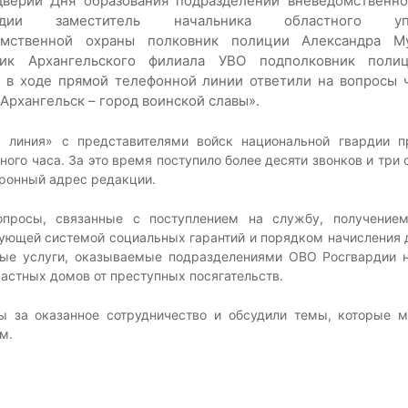
дверии Дня образования подразделений вневедомственн
ардии заместитель начальника областного упр
омственной охраны полковник полиции Александра М
ник Архангельского филиала УВО подполковник поли
 в ходе прямой телефонной линии ответили на вопросы 
«Архангельск – город воинской славы».
 линия» с представителями войск национальной гвардии п
ного часа. За это время поступило более десяти звонков и три
тронный адрес редакции.
опросы, связанные с поступлением на службу, получение
вующей системой социальных гарантий и порядком начисления
нные услуги, оказываемые подразделениями ОВО Росгвардии н
частных домов от преступных посягательств.
ы за оказанное сотрудничество и обсудили темы, которые м
м.