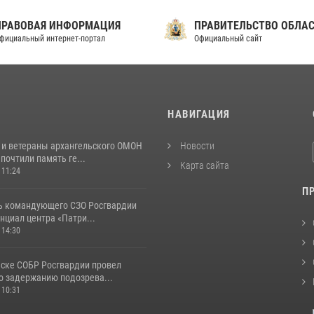
ПРАВОВАЯ ИНФОРМАЦИЯ
ПРАВИТЕЛЬСТВО ОБЛА
фициальный интернет-портал
Официальный сайт
И
НАВИГАЦИЯ
 и ветераны архангельского ОМОН
Новости
почтили память ге...
Карта сайта
 11:24
П
ь командующего СЗО Росгвардии
нциал центра «Патри...
 14:30
ьске СОБР Росгвардии провел
о задержанию подозрева...
 10:31