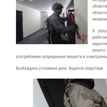
област
област
незакон
В резу
работа
наркот
изъято 
употребления запрещенных веществ и электронны
Возбуждено уголовное дело. Ведется следствие.