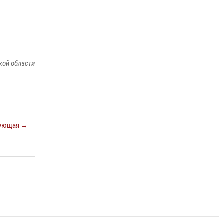
ношения крапового берета Росгвардии
24 июня 2026, 15:00
17
кой области
ующая →