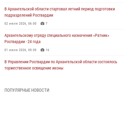
В Архангельской области стартовал летний период подготовки
подразделений Росгвардии
02 июля 2026, 06:00
7
Архангельскому отряду специального назначения «Ратник»
Росгвардии - 24 года
01 июля 2026, 09:00
16
В Управлении Росгвардии по Архангельской области состоялось
торжественное освящение иконы
01 июля 2026, 06:00
11
1
Военнослужащие по призыву из Архангельской области приняли
ПОПУЛЯРНЫЕ НОВОСТИ
военную присягу в столице Республики Коми
30 июня 2026, 06:00
4
Спецназовцы Росгвардии из Архангельска и Мурманска сдали
экзамен на право ношения крапового берета
29 июня 2026, 08:20
6