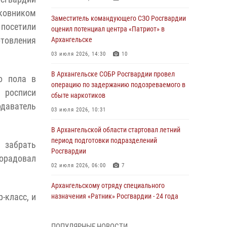
лковником
Заместитель командующего СЗО Росгвардии
 посетили
оценил потенциал центра «Патриот» в
отовления
Архангельске
03 июля 2026, 14:30
10
В Архангельске СОБР Росгвардии провел
о пола в
операцию по задержанию подозреваемого в
 росписи
сбыте наркотиков
даватель
03 июля 2026, 10:31
В Архангельской области стартовал летний
период подготовки подразделений
 забрать
Росгвардии
порадовал
02 июля 2026, 06:00
7
Архангельскому отряду специального
-класс, и
назначения «Ратник» Росгвардии - 24 года
01 июля 2026, 09:00
16
ПОПУЛЯРНЫЕ НОВОСТИ