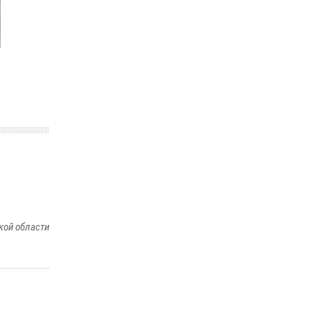
ношения крапового берета Росгвардии
24 июня 2026, 15:00
17
кой области