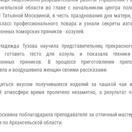
ангельской области во главе с начальником центра по
 Татьяной Москвиной, в честь празднования дня матери,
класс профессионального повара и узнали секреты изг
онных поморских пряников - козулей.
Надежда Тузова научила представительниц прекрасног
х готовить тесто для козуль и показала техники
ионных пряников. В процессе приготовления препо
дела и воодушевила женщин своими рассказами.
диться вкусом получившихся изделий за чашкой чая и
й атмосфере время пролетело незаметно, а результат 
осквина поблагодарила преподавателя за отличный мастер
 по Архангельской области.