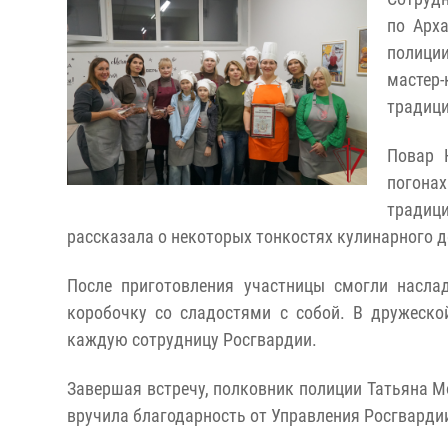
по Арх
полиции
мастер-
традици
Повар 
погона
традиц
рассказала о некоторых тонкостях кулинарного 
После приготовления участницы смогли насла
коробочку со сладостями с собой. В дружеско
каждую сотрудницу Росгвардии.
Завершая встречу, полковник полиции Татьяна М
вручила благодарность от Управления Росгвардии