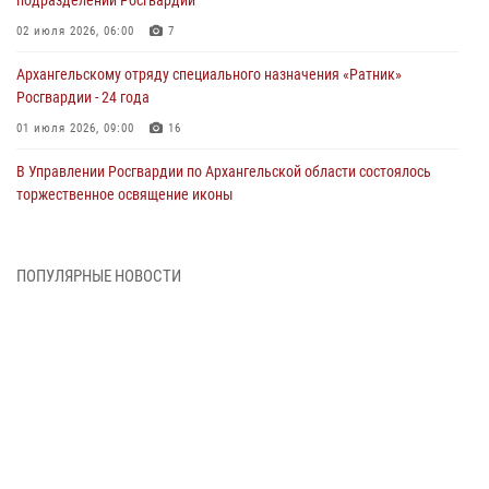
подразделений Росгвардии
02 июля 2026, 06:00
7
Архангельскому отряду специального назначения «Ратник»
Росгвардии - 24 года
01 июля 2026, 09:00
16
В Управлении Росгвардии по Архангельской области состоялось
торжественное освящение иконы
01 июля 2026, 06:00
11
1
Военнослужащие по призыву из Архангельской области приняли
ПОПУЛЯРНЫЕ НОВОСТИ
военную присягу в столице Республики Коми
30 июня 2026, 06:00
4
Спецназовцы Росгвардии из Архангельска и Мурманска сдали
экзамен на право ношения крапового берета
29 июня 2026, 08:20
6
Новодвинские росгвардейцы задержали местного жителя,
незаконно проникшего на охраняемый объект ТЭК