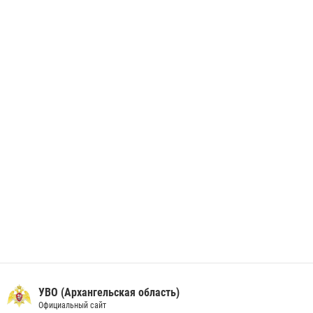
28 июня 2026, 12:30
1
В Архангельске начались испытания за право ношения крапового
берета Росгвардии
24 июня 2026, 15:00
17
УВО (Архангельская область)
Официальный сайт