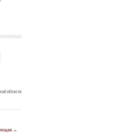
ношения крапового берета Росгвардии
24 июня 2026, 15:00
17
кой области
ующая →