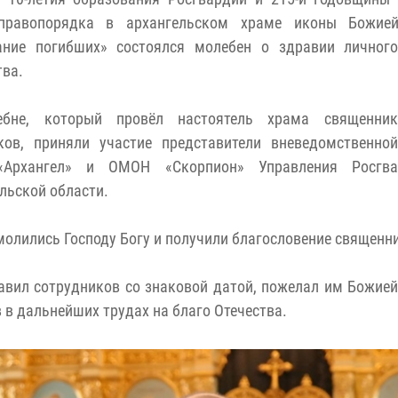
правопорядка в архангельском храме иконы Божие
ание погибших» состоялся молебен о здравии личного
ва.
бне, который провёл настоятель храма священни
ков, приняли участие представители вневедомственной
Архангел» и ОМОН «Скорпион» Управления Росгв
льской области.
олились Господу Богу и получили благословение священн
авил сотрудников со знаковой датой, пожелал им Божие
 в дальнейших трудах на благо Отечества.