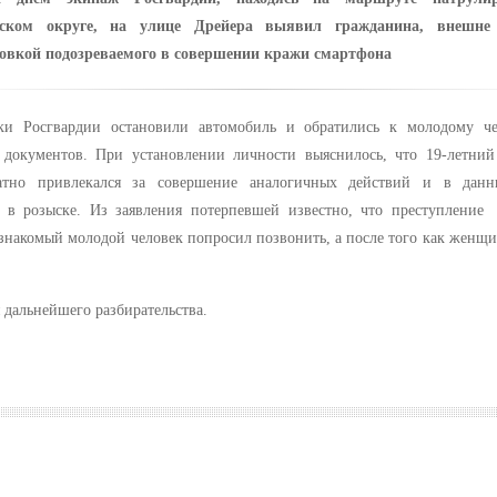
рском округе, на улице Дрейера выявил гражданина, внешне 
овкой подозреваемого в совершении кражи смартфона
ки Росгвардии остановили автомобиль и обратились к молодому че
 документов. При установлении личности выяснилось, что 19-летни
атно привлекался за совершение аналогичных действий и в дан
я в розыске. Из заявления потерпевшей известно, что преступлени
знакомый молодой человек попросил позвонить, а после того как женщи
дальнейшего разбирательства.