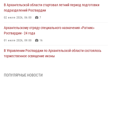
В Архангельской области стартовал летний период подготовки
подразделений Росгвардии
02 июля 2026, 06:00
7
Архангельскому отряду специального назначения «Ратник»
Росгвардии - 24 года
01 июля 2026, 09:00
16
В Управлении Росгвардии по Архангельской области состоялось
торжественное освящение иконы
01 июля 2026, 06:00
11
1
Военнослужащие по призыву из Архангельской области приняли
ПОПУЛЯРНЫЕ НОВОСТИ
военную присягу в столице Республики Коми
30 июня 2026, 06:00
4
Спецназовцы Росгвардии из Архангельска и Мурманска сдали
экзамен на право ношения крапового берета
29 июня 2026, 08:20
6