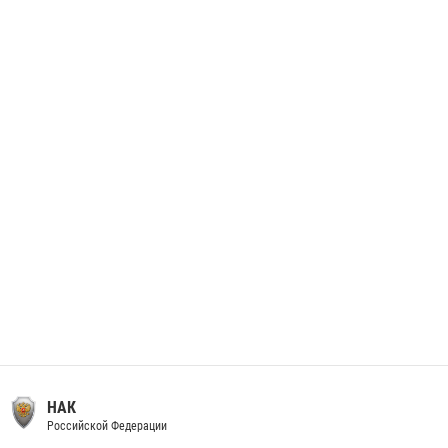
28 июня 2026, 12:30
1
В Архангельске начались испытания за право ношения крапового
берета Росгвардии
24 июня 2026, 15:00
17
НАК
Российской Федерации