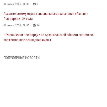
02 июля 2026, 06:00
7
Архангельскому отряду специального назначения «Ратник»
Росгвардии - 24 года
01 июля 2026, 09:00
16
В Управлении Росгвардии по Архангельской области состоялось
торжественное освящение иконы
01 июля 2026, 06:00
11
1
Военнослужащие по призыву из Архангельской области приняли
ПОПУЛЯРНЫЕ НОВОСТИ
военную присягу в столице Республики Коми
30 июня 2026, 06:00
4
Спецназовцы Росгвардии из Архангельска и Мурманска сдали
экзамен на право ношения крапового берета
29 июня 2026, 08:20
6
Новодвинские росгвардейцы задержали местного жителя,
незаконно проникшего на охраняемый объект ТЭК