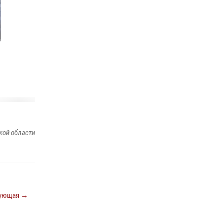
ношения крапового берета Росгвардии
24 июня 2026, 15:00
17
кой области
ующая →