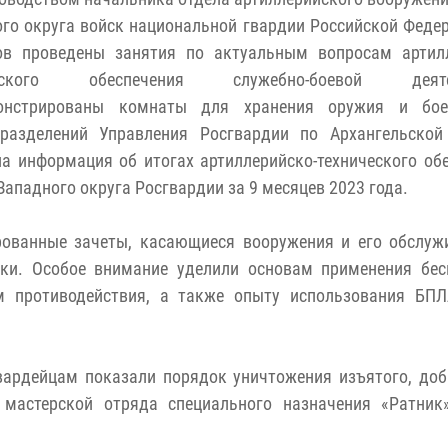
го округа войск национальной гвардии Российской Феде
ов проведены занятия по актуальным вопросам артилл
ческого обеспечения служебно-боевой деятел
онстрированы комнаты для хранения оружия и бое
дразделений Управления Росгвардии по Архангельской 
а информация об итогах артиллерийско-технического об
Западного округа Росгвардии за 9 месяцев 2023 года.
ованные зачеты, касающиеся вооружения и его обслуж
вки. Особое внимание уделили основам применения бес
ам противодействия, а также опыту использования БПЛ
вардейцам показали порядок уничтожения изъятого, до
мастерской отряда специального назначения «Ратник»