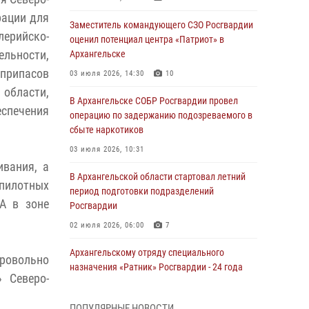
рации для
Заместитель командующего СЗО Росгвардии
ерийско-
оценил потенциал центра «Патриот» в
ьности,
Архангельске
припасов
03 июля 2026, 14:30
10
области,
В Архангельске СОБР Росгвардии провел
еспечения
операцию по задержанию подозреваемого в
сбыте наркотиков
03 июля 2026, 10:31
ивания, а
В Архангельской области стартовал летний
пилотных
период подготовки подразделений
А в зоне
Росгвардии
02 июля 2026, 06:00
7
Архангельскому отряду специального
бровольно
назначения «Ратник» Росгвардии - 24 года
 Северо-
01 июля 2026, 09:00
16
ПОПУЛЯРНЫЕ НОВОСТИ