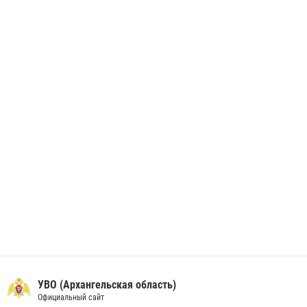
28 июня 2026, 12:30
1
В Архангельске начались испытания за право ношения крапового
берета Росгвардии
24 июня 2026, 15:00
17
УВО (Архангельская область)
Официальный сайт