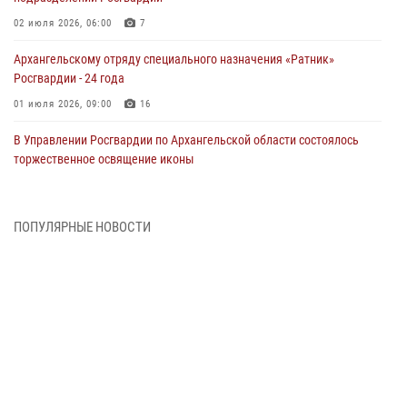
02 июля 2026, 06:00
7
Архангельскому отряду специального назначения «Ратник»
Росгвардии - 24 года
01 июля 2026, 09:00
16
В Управлении Росгвардии по Архангельской области состоялось
торжественное освящение иконы
01 июля 2026, 06:00
11
1
Военнослужащие по призыву из Архангельской области приняли
ПОПУЛЯРНЫЕ НОВОСТИ
военную присягу в столице Республики Коми
30 июня 2026, 06:00
4
Спецназовцы Росгвардии из Архангельска и Мурманска сдали
экзамен на право ношения крапового берета
29 июня 2026, 08:20
6
Новодвинские росгвардейцы задержали местного жителя,
незаконно проникшего на охраняемый объект ТЭК