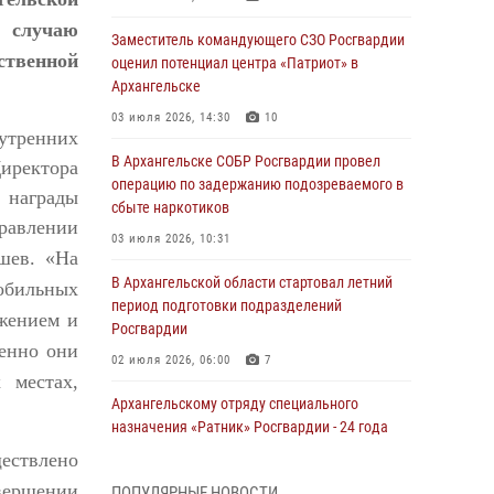
случаю
Заместитель командующего СЗО Росгвардии
ственной
оценил потенциал центра «Патриот» в
Архангельске
03 июля 2026, 14:30
10
утренних
В Архангельске СОБР Росгвардии провел
иректора
операцию по задержанию подозреваемого в
 награды
сбыте наркотиков
равлении
03 июля 2026, 10:31
ушев.
«На
В Архангельской области стартовал летний
обильных
период подготовки подразделений
жением и
Росгвардии
менно они
02 июля 2026, 06:00
7
 местах,
Архангельскому отряду специального
назначения «Ратник» Росгвардии - 24 года
ествлено
01 июля 2026, 09:00
16
вершении
ПОПУЛЯРНЫЕ НОВОСТИ