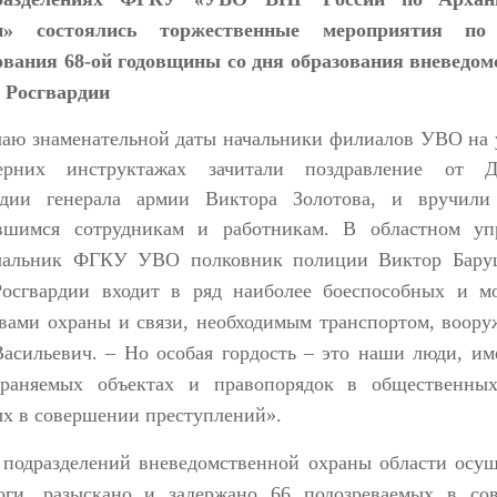
и» состоялись
торжественные мероприятия
по 
ования 68-ой годовщины со дня образования вневедом
 Росгвардии
чаю знаменательной даты начальники филиалов УВО на 
рних инструктажах зачитали поздравление от Д
рдии генерала армии Виктора Золотова, и вручили
вшимся сотрудникам и работникам. В областном уп
начальник ФГКУ УВО полковник полиции Виктор Бар
осгвардии
входит в ряд наиболее боеспособных и м
вами охраны и связи, необходимым транспортом, воору
Васильевич. –
Но особая гордость – это наши люди, и
хран
яемых
объект
ах и правопорядок в общественных
ых в совершении преступлений».
и
подразделений вневедомственной охраны
области осущ
оги, разыскано и задержано 66 подозреваемых в со