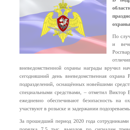
област
праздн
охраны
По слу
и вече
Росгва
отличи
вневедомственной охраны награды вручил 
сегодняшний день в
неведомственная охрана
Р
подразделений, оснащ
ённых
новейшими средст
спец
иальными
средствами, – отметил Виктор 
ежедневно обеспечивают безопасность на
о
участвуют в розыске и задержании
подозреваем
За прошедший период 2020 года сотрудникам
порядка
7
,
5
тыс.
выездов по сигнал
ам
трев