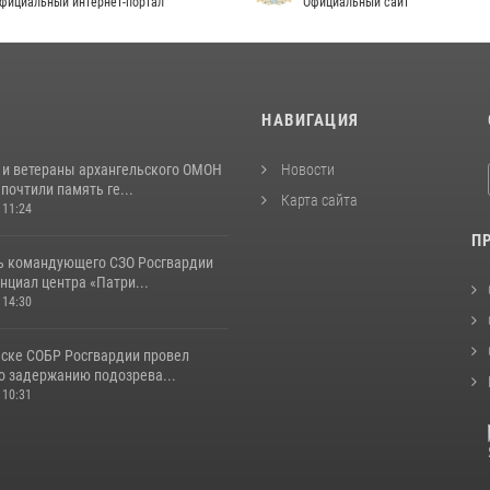
фициальный интернет-портал
Официальный сайт
И
НАВИГАЦИЯ
 и ветераны архангельского ОМОН
Новости
почтили память ге...
Карта сайта
 11:24
П
ь командующего СЗО Росгвардии
нциал центра «Патри...
 14:30
ьске СОБР Росгвардии провел
о задержанию подозрева...
 10:31