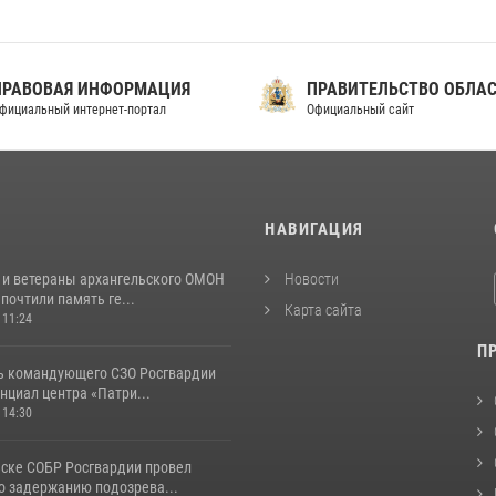
ПРАВОВАЯ ИНФОРМАЦИЯ
ПРАВИТЕЛЬСТВО ОБЛА
фициальный интернет-портал
Официальный сайт
И
НАВИГАЦИЯ
 и ветераны архангельского ОМОН
Новости
почтили память ге...
Карта сайта
 11:24
П
ь командующего СЗО Росгвардии
нциал центра «Патри...
 14:30
ьске СОБР Росгвардии провел
о задержанию подозрева...