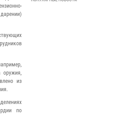
В Управлении Росгвардии по Архангельской
нзионно-
области состоялось торжественное
 дарении)
освящение иконы
01 июля 2026, 06:00
11
1
тствующих
Военнослужащие по призыву из
Архангельской области приняли военную
рудников
присягу в столице Республики Коми
30 июня 2026, 06:00
4
например,
Спецназовцы Росгвардии из Архангельска и
а оружия,
Мурманска сдали экзамен на право ношения
влено из
крапового берета
ния.
29 июня 2026, 08:20
6
зделениях
Новодвинские росгвардейцы задержали
ардии по
местного жителя, незаконно проникшего на
охраняемый объект ТЭК
28 июня 2026, 12:30
1
В Архангельске начались испытания за право