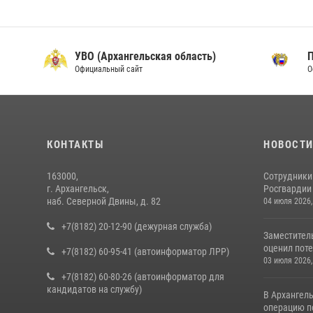
УВО (Архангельская область)
Официальный сайт
О
КОНТАКТЫ
НОВОСТ
163000,
Сотрудники
г. Архангельск,
Росгвардии 
наб. Северной Двины, д. 82
04 июля 2026,
+7(8182) 20-12-90 (дежурная служба)
Заместител
оценил поте
+7(8182) 60-95-41 (автоинформатор ЛРР)
03 июля 2026,
+7(8182) 60-80-26 (автоинформатор для
кандидатов на службу)
В Архангел
операцию п