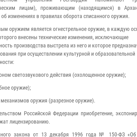
ческим лицам), проживающим (находящимся) в Архан
 об изменениях в правилах оборота списанного оружия.
ым оружием является огнестрельное оружие, в каждую о
оторого внесены технические изменения, исключающие
ость производства выстрела из него и которое предназна
ования при осуществлении культурной и образовательной
ности:
оном светозвукового действия (охолощенное оружие);
бное оружие);
 механизмов оружия (разрезное оружие).
ельством Российской Федерации приобретение, экспони
ежат лицензированию.
льного закона от 13 декабря 1996 года № 150-ФЗ «Об