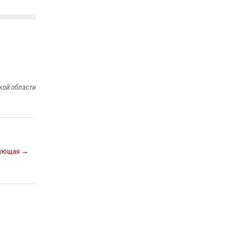
ношения крапового берета Росгвардии
24 июня 2026, 15:00
17
кой области
ующая →