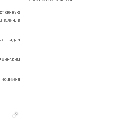
В Управлении Росгвардии по Архангельской
области состоялось торжественное
ственную
освящение иконы
выполняли
01 июля 2026, 06:00
11
1
Военнослужащие по призыву из
ых задач
Архангельской области приняли военную
присягу в столице Республики Коми
30 июня 2026, 06:00
4
 воинским
Спецназовцы Росгвардии из Архангельска и
Мурманска сдали экзамен на право ношения
крапового берета
м ношения
29 июня 2026, 08:20
6
Новодвинские росгвардейцы задержали
местного жителя, незаконно проникшего на
охраняемый объект ТЭК
28 июня 2026, 12:30
1
В Архангельске начались испытания за право