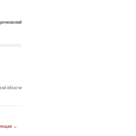
орочковский
кой области
ующая →