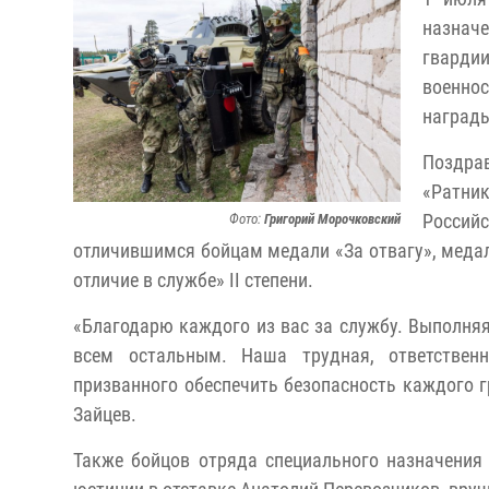
назнач
гварди
военно
наград
Поздрав
«Ратни
Росси
Фото:
Григорий Морочковский
отличившимся бойцам медали «За отвагу», медал
отличие в службе» II степени.
«Благодарю каждого из вас за службу. Выполня
всем остальным. Наша трудная, ответственн
призванного обеспечить безопасность каждого 
Зайцев.
Также бойцов отряда специального назначения 