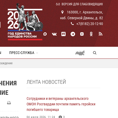
ВЕРСИЯ ДЛЯ СЛАБОВИДЯЩИХ
163000, г. Архангельск,
наб. Северной Двины, д. 82
И
+7(8182) 20-12-90
Ы
ПРЕСС-СЛУЖБА
граждение
ЛЕНТА НОВОСТЕЙ
ЧЕНИЯ
НИЕ
Сотрудники и ветераны архангельского
ОМОН Росгвардии почтили память геройски
погибшего товарища
иального
04 июля 2026, 11:24
3