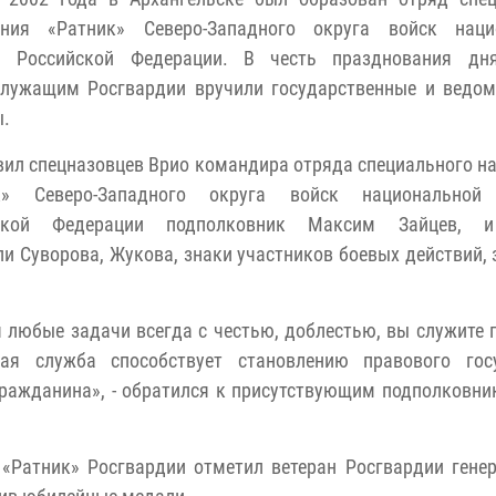
ения «Ратник» Северо-Западного округа войск наци
и Российской Федерации. В честь празднования дн
служащим Росгвардии вручили государственные и ведом
ы.
ил спецназовцев Врио командира отряда специального н
к» Северо-Западного округа войск национальной
йской Федерации подполковник Максим Зайцев, и
и Суворова, Жукова, знаки участников боевых действий, 
я любые задачи всегда с честью, доблестью, вы служите
ая служба способствует становлению правового госу
гражданина», - обратился к присутствующим подполковн
«Ратник» Росгвардии отметил ветеран Росгвардии гене