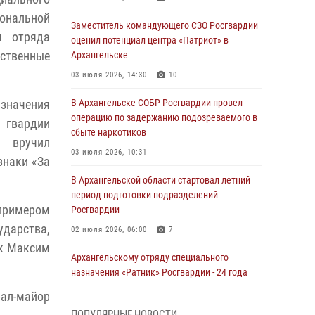
ональной
Заместитель командующего СЗО Росгвардии
я отряда
оценил потенциал центра «Патриот» в
ственные
Архангельске
03 июля 2026, 14:30
10
азначения
В Архангельске СОБР Росгвардии провел
операцию по задержанию подозреваемого в
 гвардии
сбыте наркотиков
 вручил
03 июля 2026, 10:31
знаки «За
В Архангельской области стартовал летний
период подготовки подразделений
 примером
Росгвардии
дарства,
02 июля 2026, 06:00
7
ик Максим
Архангельскому отряду специального
назначения «Ратник» Росгвардии - 24 года
01 июля 2026, 09:00
16
рал-майор
ПОПУЛЯРНЫЕ НОВОСТИ