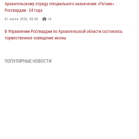
Архангельскому отряду специального назначения «Ратник»
Росгвардии - 24 года
01 июля 2026, 09:00
16
В Управлении Росгвардии по Архангельской области состоялось
торжественное освящение иконы
01 июля 2026, 06:00
11
1
Военнослужащие по призыву из Архангельской области приняли
ПОПУЛЯРНЫЕ НОВОСТИ
военную присягу в столице Республики Коми
30 июня 2026, 06:00
4
Спецназовцы Росгвардии из Архангельска и Мурманска сдали
экзамен на право ношения крапового берета
29 июня 2026, 08:20
6
Новодвинские росгвардейцы задержали местного жителя,
незаконно проникшего на охраняемый объект ТЭК
28 июня 2026, 12:30
1