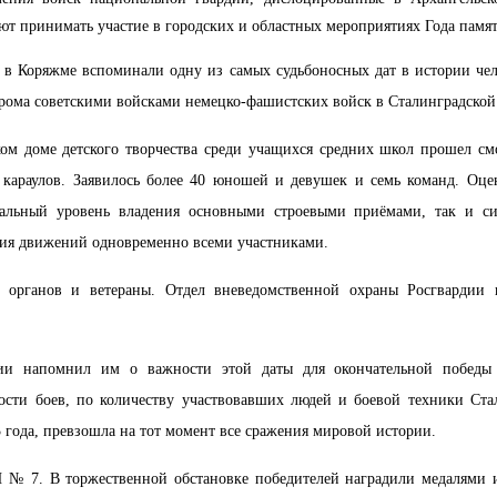
т принимать участие в городских и областных мероприятиях Года памят
 в Коряжме вспоминали одну из самых судьбоносных дат в истории чел
рома советскими войсками немецко-фашистских войск в Сталинградской
ком доме детского творчества среди учащихся средних школ прошел см
 караулов. Заявилось более 40 юношей и девушек и семь команд. Оце
альный уровень владения основными строевыми приёмами, так и си
ия движений одновременно всеми участниками.
 органов и ветераны. Отдел вневедомственной охраны Росгвардии п
дии напомнил им о важности этой даты для окончательной победы
сти боев, по количеству участвовавших людей и боевой техники Ста
3 года, превзошла на тот момент все сражения мировой истории.
Ш № 7. В торжественной обстановке победителей наградили медалями 