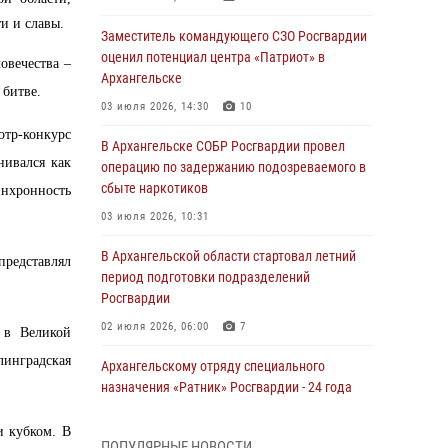
и и славы.
Заместитель командующего СЗО Росгвардии
оценил потенциал центра «Патриот» в
овечества –
Архангельске
 битве.
03 июля 2026, 14:30
10
отр-конкурс
В Архангельске СОБР Росгвардии провел
нивался как
операцию по задержанию подозреваемого в
сбыте наркотиков
нхронность
03 июля 2026, 10:31
В Архангельской области стартовал летний
редставлял
период подготовки подразделений
Росгвардии
02 июля 2026, 06:00
7
 в Великой
линградская
Архангельскому отряду специального
назначения «Ратник» Росгвардии - 24 года
01 июля 2026, 09:00
16
и кубком. В
ПОПУЛЯРНЫЕ НОВОСТИ