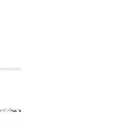
ношения крапового берета Росгвардии
24 июня 2026, 15:00
17
кой области