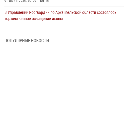
01 июля 2026, 09:00
16
В Управлении Росгвардии по Архангельской области состоялось
торжественное освящение иконы
01 июля 2026, 06:00
11
1
Военнослужащие по призыву из Архангельской области приняли
ПОПУЛЯРНЫЕ НОВОСТИ
военную присягу в столице Республики Коми
30 июня 2026, 06:00
4
Спецназовцы Росгвардии из Архангельска и Мурманска сдали
экзамен на право ношения крапового берета
29 июня 2026, 08:20
6
Новодвинские росгвардейцы задержали местного жителя,
незаконно проникшего на охраняемый объект ТЭК
28 июня 2026, 12:30
1
В Архангельске начались испытания за право ношения крапового
берета Росгвардии
24 июня 2026, 15:00
17