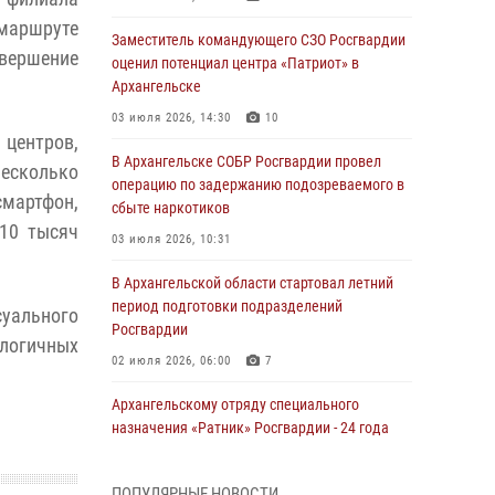
аршруте
Заместитель командующего СЗО Росгвардии
овершение
оценил потенциал центра «Патриот» в
Архангельске
03 июля 2026, 14:30
10
центров,
В Архангельске СОБР Росгвардии провел
несколько
операцию по задержанию подозреваемого в
смартфон,
сбыте наркотиков
 10 тысяч
03 июля 2026, 10:31
В Архангельской области стартовал летний
период подготовки подразделений
суального
Росгвардии
логичных
02 июля 2026, 06:00
7
Архангельскому отряду специального
назначения «Ратник» Росгвардии - 24 года
01 июля 2026, 09:00
16
ПОПУЛЯРНЫЕ НОВОСТИ