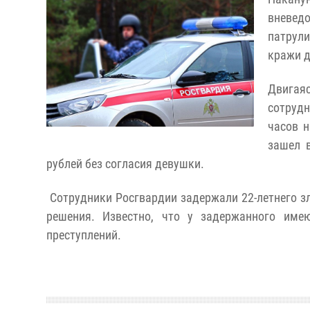
вневе
патрул
кражи д
Двигая
сотруд
часов н
зашел 
рублей без согласия девушки.
Сотрудники Росгвардии задержали 22-летнего з
решения. Известно, что у задержанного име
преступлений.