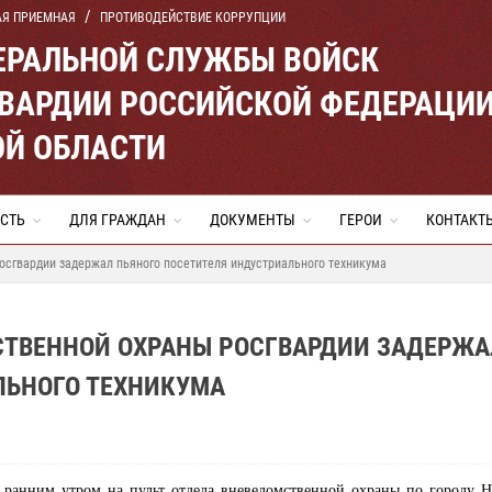
АЯ ПРИЕМНАЯ
ПРОТИВОДЕЙСТВИЕ КОРРУПЦИИ
ЕРАЛЬНОЙ СЛУЖБЫ ВОЙСК
ВАРДИИ РОССИЙСКОЙ ФЕДЕРАЦИ
ОЙ ОБЛАСТИ
СТЬ
ДЛЯ ГРАЖДАН
ДОКУМЕНТЫ
ГЕРОИ
КОНТАКТ
осгвардии задержал пьяного посетителя индустриального техникума
СТВЕННОЙ ОХРАНЫ РОСГВАРДИИ ЗАДЕРЖА
ЛЬНОГО ТЕХНИКУМА
я ранним утром на пульт отдела вневедомственной охраны по городу 