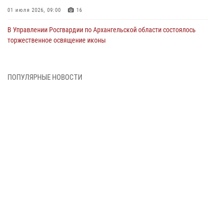
01 июля 2026, 09:00
16
В Управлении Росгвардии по Архангельской области состоялось
торжественное освящение иконы
01 июля 2026, 06:00
11
1
Военнослужащие по призыву из Архангельской области приняли
ПОПУЛЯРНЫЕ НОВОСТИ
военную присягу в столице Республики Коми
30 июня 2026, 06:00
4
Спецназовцы Росгвардии из Архангельска и Мурманска сдали
экзамен на право ношения крапового берета
29 июня 2026, 08:20
6
Новодвинские росгвардейцы задержали местного жителя,
незаконно проникшего на охраняемый объект ТЭК
28 июня 2026, 12:30
1
В Архангельске начались испытания за право ношения крапового
берета Росгвардии