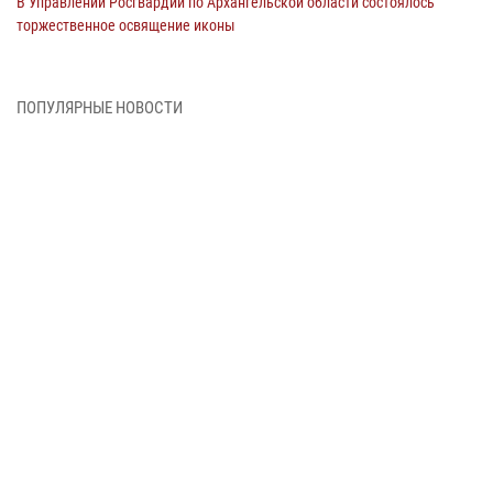
В Управлении Росгвардии по Архангельской области состоялось
торжественное освящение иконы
01 июля 2026, 06:00
11
1
Военнослужащие по призыву из Архангельской области приняли
ПОПУЛЯРНЫЕ НОВОСТИ
военную присягу в столице Республики Коми
30 июня 2026, 06:00
4
Спецназовцы Росгвардии из Архангельска и Мурманска сдали
экзамен на право ношения крапового берета
29 июня 2026, 08:20
6
Новодвинские росгвардейцы задержали местного жителя,
незаконно проникшего на охраняемый объект ТЭК
28 июня 2026, 12:30
1
В Архангельске начались испытания за право ношения крапового
берета Росгвардии
24 июня 2026, 15:00
17