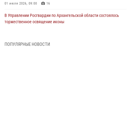
01 июля 2026, 09:00
16
В Управлении Росгвардии по Архангельской области состоялось
торжественное освящение иконы
01 июля 2026, 06:00
11
1
Военнослужащие по призыву из Архангельской области приняли
ПОПУЛЯРНЫЕ НОВОСТИ
военную присягу в столице Республики Коми
30 июня 2026, 06:00
4
Спецназовцы Росгвардии из Архангельска и Мурманска сдали
экзамен на право ношения крапового берета
29 июня 2026, 08:20
6
Новодвинские росгвардейцы задержали местного жителя,
незаконно проникшего на охраняемый объект ТЭК
28 июня 2026, 12:30
1
В Архангельске начались испытания за право ношения крапового
берета Росгвардии