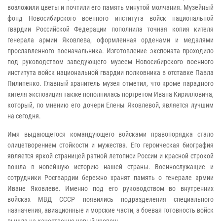
возложили цветы и почтили его память минутой молчания. Музейный
фонд Новосибирского военного института войск национальной
гвардии Российской Федерации пополнила точная копия кителя
генерала армии Яковлева, оформленная орденами и медалями
прославленного военачальника. Изготовление экспоната проходило
под руководством заведующего музеем Новосибирского военного
института войск национальной гвардии полковника в отставке Павла
Пилипенко. Главный хранитель музея отметил, что кроме парадного
кителя экспозиция также пополнилась портретом Ивана Кирилловича,
который, по мнению его дочери Елены Яковлевой, является лучшим
на сегодня.
Имя выдающегося командующего войсками правопорядка стало
олицетворением стойкости и мужества. Его героическая биография
является яркой страницей ратной летописи России и красной строкой
вошла в новейшую историю нашей страны. Военнослужащие и
сотрудники Росгвардии бережно хранят память о генерале армии
Иване Яковлеве. Именно под его руководством во внутренних
войсках МВД СССР появились подразделения специального
назначения, авиационные и морские части, а боевая готовность войск