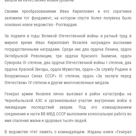
вышла на качественно новый уровень.
Своими преобразованиями Иван Кириллович и его соратники
заложили тот фундамент, на котором спустя более полувека было
основано новое ведомство - Росгвардия.
За подвиги в годы Великой Отечественной войны и ратный труд в
мирное время Иван Кириллович Яковлев награжден высокими
государственными наградами. Среди них два ордена Ленина, орден
Октябрьской Революции, три ордена Красного Знамени, орден
Суворова III степени, два ордена Отечественной войны I степени, два
ордена Красной Звезды, орден Мужества, орден «За службу Родине в
Вооруженных Силах СССР» III степени, орден «За заслуги перед
Отечеством» IV степени и другие многочисленные медали.
Генерал армии Яковлев лично выезжал в район катастрофы на
Чернобыльской АЭС и организовывал участие внутренних войск в
ликвидации последствий аварии. Под его командованием
соединения и части ВВ МВД СССР выполнили колоссальную работу во
имя спасения жизни и здоровья тысяч людей.
В ведомстве чтят память о командующем. Изданы книги «Генерал