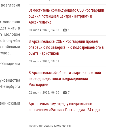
 возглавил
Заместитель командующего СЗО Росгвардии
оценил потенциал центра «Патриот» в
м завоевал
Архангельске
удет жить в
03 июля 2026, 14:30
10
ть молодое
ной службы
В Архангельске СОБР Росгвардии провел
о войсками
операцию по задержанию подозреваемого в
гунов.
сбыте наркотиков
03 июля 2026, 10:31
о-Западным
В Архангельской области стартовал летний
период подготовки подразделений
уководства
Росгвардии
-Петербурга
02 июля 2026, 06:00
7
с воинскими
Архангельскому отряду специального
назначения «Ратник» Росгвардии - 24 года
01 июля 2026, 09:00
16
ПОПУЛЯРНЫЕ НОВОСТИ