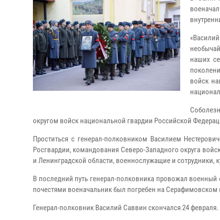
военачал
внутренн
«Василий
необычай
наших се
поколени
войск на
национал
Соболез
округом войск национальной гвардии Российской Федерац
Проститься с генерал-полковником Василием Нестерови
Росгвардии, командования Северо-Западного округа войск
и Ленинградской области, военнослужащие и сотрудники, к
В последний путь генерал-полковника провожал военный 
почестями военачальник был погребен на Серафимовском
Генерал-полковник Василий Саввин скончался 24 феврал