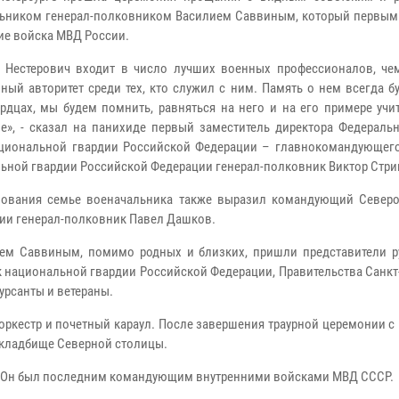
ьником генерал-полковником Василием Саввиным, который первым
ие войска МВД России.
 Нестерович входит в число лучших военных профессионалов, че
ный авторитет среди тех, кто служил с ним. Память о нем всегда б
рдцах, мы будем помнить, равняться на него и на его примере учи
е», - сказал на панихиде первый заместитель директора Федераль
циональной гвардии Российской Федерации – главнокомандующег
ьной гвардии Российской Федерации генерал-полковник Виктор Стри
нования семье военачальника также выразил командующий Север
ии генерал-полковник Павел Дашков.
чем Саввиным, помимо родных и близких, пришли представители р
 национальной гвардии Российской Федерации, Правительства Санкт
урсанты и ветераны.
оркестр и почетный караул. После завершения траурной церемонии 
 кладбище Северной столицы.
я. Он был последним командующим внутренними войсками МВД СССР.