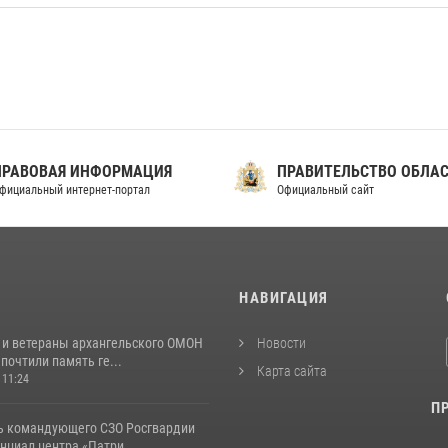
ПРАВОВАЯ ИНФОРМАЦИЯ
ПРАВИТЕЛЬСТВО ОБЛА
фициальный интернет-портал
Официальный сайт
И
НАВИГАЦИЯ
 и ветераны архангельского ОМОН
Новости
почтили память ге...
Карта сайта
 11:24
П
ь командующего СЗО Росгвардии
нциал центра «Патри...