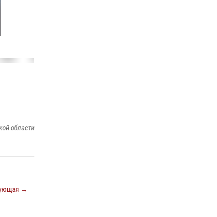
ношения крапового берета Росгвардии
24 июня 2026, 15:00
17
кой области
ующая →