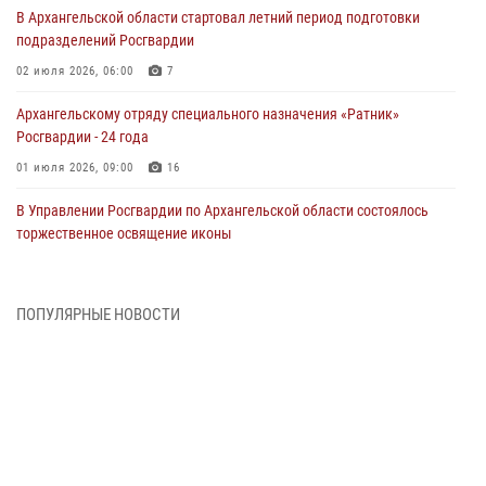
В Архангельской области стартовал летний период подготовки
подразделений Росгвардии
02 июля 2026, 06:00
7
Архангельскому отряду специального назначения «Ратник»
Росгвардии - 24 года
01 июля 2026, 09:00
16
В Управлении Росгвардии по Архангельской области состоялось
торжественное освящение иконы
01 июля 2026, 06:00
11
1
Военнослужащие по призыву из Архангельской области приняли
ПОПУЛЯРНЫЕ НОВОСТИ
военную присягу в столице Республики Коми
30 июня 2026, 06:00
4
Спецназовцы Росгвардии из Архангельска и Мурманска сдали
экзамен на право ношения крапового берета
29 июня 2026, 08:20
6