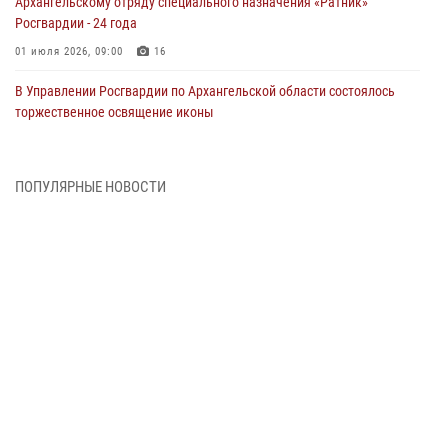
Архангельскому отряду специального назначения «Ратник»
Росгвардии - 24 года
01 июля 2026, 09:00
16
В Управлении Росгвардии по Архангельской области состоялось
торжественное освящение иконы
01 июля 2026, 06:00
11
1
Военнослужащие по призыву из Архангельской области приняли
ПОПУЛЯРНЫЕ НОВОСТИ
военную присягу в столице Республики Коми
30 июня 2026, 06:00
4
Спецназовцы Росгвардии из Архангельска и Мурманска сдали
экзамен на право ношения крапового берета
29 июня 2026, 08:20
6
Новодвинские росгвардейцы задержали местного жителя,
незаконно проникшего на охраняемый объект ТЭК
28 июня 2026, 12:30
1
В Архангельске начались испытания за право ношения крапового