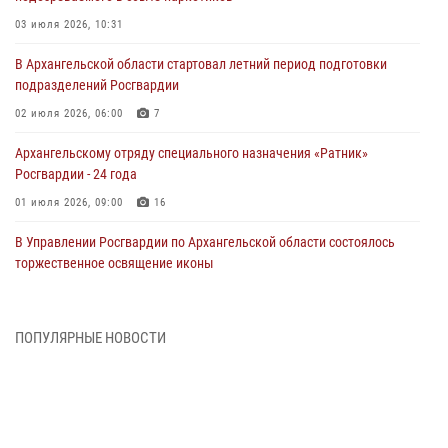
03 июля 2026, 10:31
В Архангельской области стартовал летний период подготовки
подразделений Росгвардии
02 июля 2026, 06:00
7
Архангельскому отряду специального назначения «Ратник»
Росгвардии - 24 года
01 июля 2026, 09:00
16
В Управлении Росгвардии по Архангельской области состоялось
торжественное освящение иконы
01 июля 2026, 06:00
11
1
Военнослужащие по призыву из Архангельской области приняли
ПОПУЛЯРНЫЕ НОВОСТИ
военную присягу в столице Республики Коми
30 июня 2026, 06:00
4
Спецназовцы Росгвардии из Архангельска и Мурманска сдали
экзамен на право ношения крапового берета