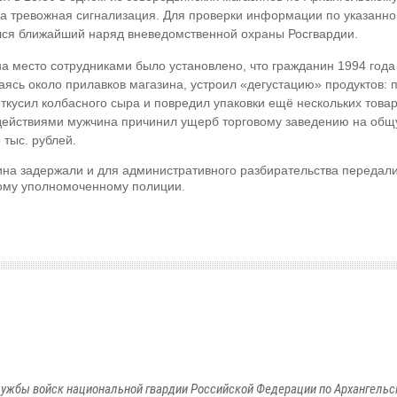
а тревожная сигнализация. Для проверки информации по указанно
ся ближайший наряд вневедомственной охраны Росгвардии.
а место сотрудниками было установлено, что гражданин 1994 года
аясь около прилавков магазина, устроил «дегустацию» продуктов: 
откусил колбасного сыра и повредил упаковки ещё нескольких товар
ействиями мужчина причинил ущерб торговому заведению на об
5 тыс. рублей.
на задержали и для административного разбирательства передал
ому уполномоченному полиции.
ужбы войск национальной гвардии Российской Федерации по Архангельс