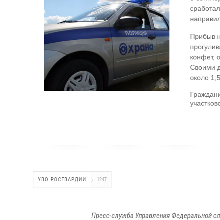
сработал
направил
Прибыв н
прогулив
конфет, 
Своими д
около 1,
Граждани
участков
УВО РОСГВАРДИИ
1247
Пресс-служба Управления Федеральной сл