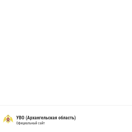
28 июня 2026, 12:30
1
В Архангельске начались испытания за право ношения крапового
берета Росгвардии
24 июня 2026, 15:00
17
УВО (Архангельская область)
Официальный сайт