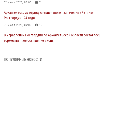
02 июля 2026, 06:00
7
Архангельскому отряду специального назначения «Ратник»
Росгвардии - 24 года
01 июля 2026, 09:00
16
В Управлении Росгвардии по Архангельской области состоялось
торжественное освящение иконы
01 июля 2026, 06:00
11
1
Военнослужащие по призыву из Архангельской области приняли
ПОПУЛЯРНЫЕ НОВОСТИ
военную присягу в столице Республики Коми
30 июня 2026, 06:00
4
Спецназовцы Росгвардии из Архангельска и Мурманска сдали
экзамен на право ношения крапового берета
29 июня 2026, 08:20
6
Новодвинские росгвардейцы задержали местного жителя,
незаконно проникшего на охраняемый объект ТЭК