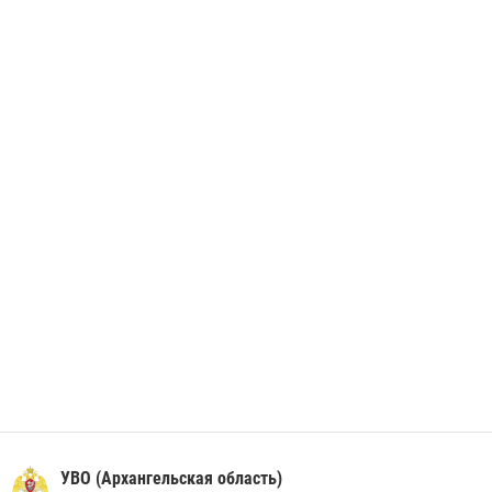
незаконно проникшего на охраняемый объект ТЭК
28 июня 2026, 12:30
1
В Архангельске начались испытания за право ношения крапового
берета Росгвардии
24 июня 2026, 15:00
17
УВО (Архангельская область)