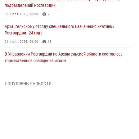
подразделений Росгвардии
02 июля 2026, 06:00
7
Архангельскому отряду специального назначения «Ратник»
Росгвардии - 24 года
01 июля 2026, 09:00
16
В Управлении Росгвардии по Архангельской области состоялось
торжественное освящение иконы
01 июля 2026, 06:00
11
1
Военнослужащие по призыву из Архангельской области приняли
ПОПУЛЯРНЫЕ НОВОСТИ
военную присягу в столице Республики Коми
30 июня 2026, 06:00
4
Спецназовцы Росгвардии из Архангельска и Мурманска сдали
экзамен на право ношения крапового берета
29 июня 2026, 08:20
6
Новодвинские росгвардейцы задержали местного жителя,