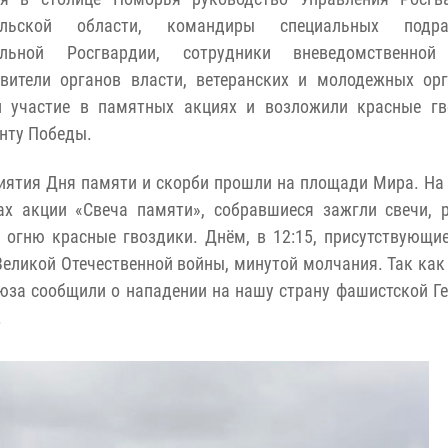
ельской области, командиры специальных подра
альной Росгвардии, сотрудники вневедомственной
авители органов власти, ветеранских и молодежных ор
и участие в памятных акциях и возложили красные гв
нту Победы.
ятия Дня памяти и скорби прошли на площади Мира. На 
ах акции «Свеча памяти», собравшиеся зажгли свечи, 
огню красные гвоздики. Днём, в 12:15, присутствующи
Великой Отечественной войны, минутой молчания. Так как
оюза сообщили о нападении на нашу страну фашистской Г
.