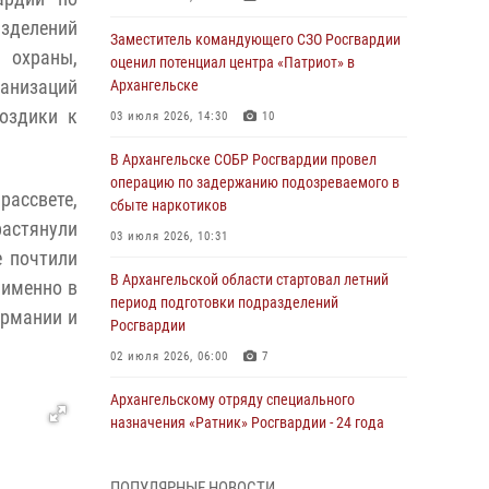
зделений
Заместитель командующего СЗО Росгвардии
 охраны,
оценил потенциал центра «Патриот» в
ганизаций
Архангельске
оздики к
03 июля 2026, 14:30
10
В Архангельске СОБР Росгвардии провел
операцию по задержанию подозреваемого в
рассвете,
сбыте наркотиков
растянули
03 июля 2026, 10:31
е почтили
В Архангельской области стартовал летний
 именно в
период подготовки подразделений
ермании и
Росгвардии
02 июля 2026, 06:00
7
Архангельскому отряду специального
назначения «Ратник» Росгвардии - 24 года
01 июля 2026, 09:00
16
ПОПУЛЯРНЫЕ НОВОСТИ