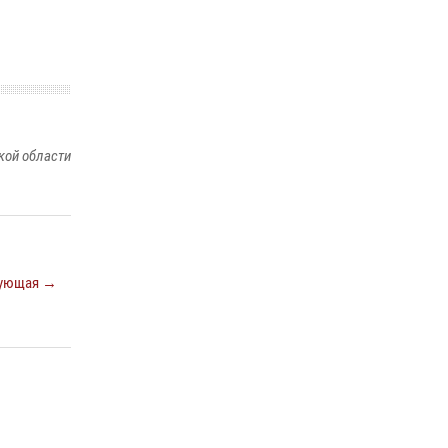
ношения крапового берета Росгвардии
24 июня 2026, 15:00
17
кой области
ующая →