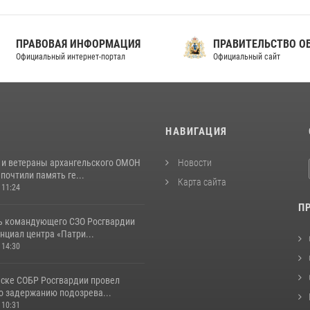
ПРАВОВАЯ ИНФОРМАЦИЯ
ПРАВИТЕЛЬСТВО ОБЛА
фициальный интернет-портал
Официальный сайт
И
НАВИГАЦИЯ
 и ветераны архангельского ОМОН
Новости
почтили память ге...
Карта сайта
 11:24
П
ь командующего СЗО Росгвардии
нциал центра «Патри...
 14:30
ьске СОБР Росгвардии провел
о задержанию подозрева...
 10:31