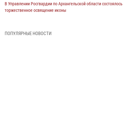
В Управлении Росгвардии по Архангельской области состоялось
торжественное освящение иконы
01 июля 2026, 06:00
11
1
Военнослужащие по призыву из Архангельской области приняли
ПОПУЛЯРНЫЕ НОВОСТИ
военную присягу в столице Республики Коми
30 июня 2026, 06:00
4
Спецназовцы Росгвардии из Архангельска и Мурманска сдали
экзамен на право ношения крапового берета
29 июня 2026, 08:20
6
Новодвинские росгвардейцы задержали местного жителя,
незаконно проникшего на охраняемый объект ТЭК
28 июня 2026, 12:30
1
В Архангельске начались испытания за право ношения крапового
берета Росгвардии
24 июня 2026, 15:00
17