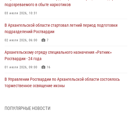
подозреваемого в сбыте наркотиков
03 июля 2026, 10:31
В Архангельской области стартовал летний период подготовки
подразделений Росгвардии
02 июля 2026, 06:00
7
Архангельскому отряду специального назначения «Ратник»
Росгвардии - 24 года
01 июля 2026, 09:00
16
В Управлении Росгвардии по Архангельской области состоялось
торжественное освящение иконы
01 июля 2026, 06:00
11
1
Военнослужащие по призыву из Архангельской области приняли
ПОПУЛЯРНЫЕ НОВОСТИ
военную присягу в столице Республики Коми
30 июня 2026, 06:00
4
Спецназовцы Росгвардии из Архангельска и Мурманска сдали