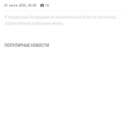
01 июля 2026, 09:00
16
В Управлении Росгвардии по Архангельской области состоялось
торжественное освящение иконы
01 июля 2026, 06:00
11
1
Военнослужащие по призыву из Архангельской области приняли
ПОПУЛЯРНЫЕ НОВОСТИ
военную присягу в столице Республики Коми
30 июня 2026, 06:00
4
Спецназовцы Росгвардии из Архангельска и Мурманска сдали
экзамен на право ношения крапового берета
29 июня 2026, 08:20
6
Новодвинские росгвардейцы задержали местного жителя,
незаконно проникшего на охраняемый объект ТЭК
28 июня 2026, 12:30
1
В Архангельске начались испытания за право ношения крапового
берета Росгвардии