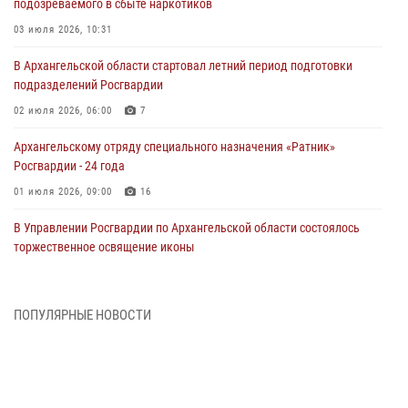
подозреваемого в сбыте наркотиков
03 июля 2026, 10:31
В Архангельской области стартовал летний период подготовки
подразделений Росгвардии
02 июля 2026, 06:00
7
Архангельскому отряду специального назначения «Ратник»
Росгвардии - 24 года
01 июля 2026, 09:00
16
В Управлении Росгвардии по Архангельской области состоялось
торжественное освящение иконы
01 июля 2026, 06:00
11
1
Военнослужащие по призыву из Архангельской области приняли
ПОПУЛЯРНЫЕ НОВОСТИ
военную присягу в столице Республики Коми
30 июня 2026, 06:00
4
Спецназовцы Росгвардии из Архангельска и Мурманска сдали