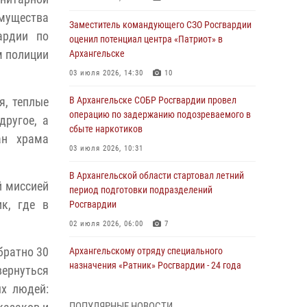
мущества
Заместитель командующего СЗО Росгвардии
ардии по
оценил потенциал центра «Патриот» в
м полиции
Архангельске
03 июля 2026, 14:30
10
я, теплые
В Архангельске СОБР Росгвардии провел
операцию по задержанию подозреваемого в
другое, а
сбыте наркотиков
ан храма
03 июля 2026, 10:31
В Архангельской области стартовал летний
й миссией
период подготовки подразделений
к, где в
Росгвардии
02 июля 2026, 06:00
7
братно 30
Архангельскому отряду специального
назначения «Ратник» Росгвардии - 24 года
вернуться
01 июля 2026, 09:00
16
х людей:
ПОПУЛЯРНЫЕ НОВОСТИ