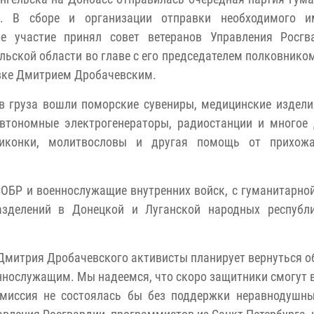
. В сборе и организации отправки необходимого и
ое участие принял совет ветеранов Управления Росгв
льской области во главе с его председателем полковнико
вке Дмитрием Дробачевским.
в груза вошли поморские сувениры, медицинские издели
втономные электрогенераторы, радиостанции и многое 
иконки, молитвословы и другая помощь от прихож
ОБР и военнослужащие внутренних войск, с гуманитарно
азделений в Донецкой и Луганской народных республи
Дмитрия Дробачевского активисты планирует вернуться о
ннослужащим. Мы надеемся, что скоро защитники смогут 
миссия не состоялась бы без поддержки неравнодушны