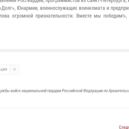
авления Росгвардии, программистов из Санкт-Петербурга, 
а «Долг», Юнармии, военнослужащих военкомата и предпр
ова огромной признательности. Вместе мы победим!»,
АЦИЯ
87
ужбы войск национальной гвардии Российской Федерации по Архангельс
След