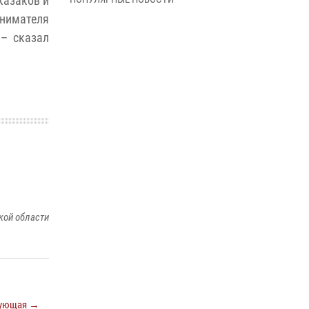
казаков и
В Управлении Росгвардии по Архангельской
инимателя
области состоялось торжественное
освящение иконы
 – сказал
01 июля 2026, 06:00
11
1
Военнослужащие по призыву из
Архангельской области приняли военную
присягу в столице Республики Коми
30 июня 2026, 06:00
4
Спецназовцы Росгвардии из Архангельска и
Мурманска сдали экзамен на право ношения
крапового берета
29 июня 2026, 08:20
6
кой области
Новодвинские росгвардейцы задержали
местного жителя, незаконно проникшего на
охраняемый объект ТЭК
28 июня 2026, 12:30
1
ующая →
В Архангельске начались испытания за право