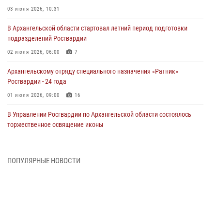
03 июля 2026, 10:31
В Архангельской области стартовал летний период подготовки
подразделений Росгвардии
02 июля 2026, 06:00
7
Архангельскому отряду специального назначения «Ратник»
Росгвардии - 24 года
01 июля 2026, 09:00
16
В Управлении Росгвардии по Архангельской области состоялось
торжественное освящение иконы
01 июля 2026, 06:00
11
1
Военнослужащие по призыву из Архангельской области приняли
ПОПУЛЯРНЫЕ НОВОСТИ
военную присягу в столице Республики Коми
30 июня 2026, 06:00
4
Спецназовцы Росгвардии из Архангельска и Мурманска сдали
экзамен на право ношения крапового берета