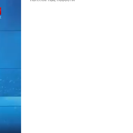
В Управлении Росгвардии по Архангельской
области состоялось торжественное
освящение иконы
01 июля 2026, 06:00
11
1
Военнослужащие по призыву из
Архангельской области приняли военную
присягу в столице Республики Коми
30 июня 2026, 06:00
4
Спецназовцы Росгвардии из Архангельска и
Мурманска сдали экзамен на право ношения
крапового берета
29 июня 2026, 08:20
6
Новодвинские росгвардейцы задержали
местного жителя, незаконно проникшего на
охраняемый объект ТЭК
28 июня 2026, 12:30
1
В Архангельске начались испытания за право