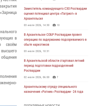
 закрытия
Заместитель командующего СЗО Росгвардии
 «Зарница
оценил потенциал центра «Патриот» в
Архангельске
03 июля 2026, 14:30
10
онального
В Архангельске СОБР Росгвардии провел
твующих в
операцию по задержанию подозреваемого в
о своём
сбыте наркотиков
 высшего
03 июля 2026, 10:31
о общения
В Архангельской области стартовал летний
период подготовки подразделений
Росгвардии
ыполнения
02 июля 2026, 06:00
7
нженерно-
Архангельскому отряду специального
назначения «Ратник» Росгвардии - 24 года
01 июля 2026, 09:00
16
ПОПУЛЯРНЫЕ НОВОСТИ