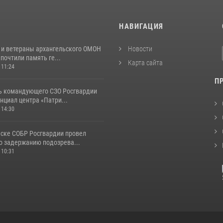
И
НАВИГАЦИЯ
 и ветераны архангельского ОМОН
Новости
почтили память ге...
Карта сайта
 11:24
П
ь командующего СЗО Росгвардии
нциал центра «Патри...
 14:30
ьске СОБР Росгвардии провел
о задержанию подозрева...
 10:31