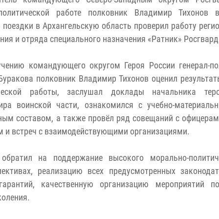
-политической работе полковник Владимир Тихонов 
 поездки в Архангельскую область проверил работу реги
ния и отряда специального назначения «Ратник» Росгвард
учению командующего округом Героя России генерал-по
Буракова полковник Владимир Тихонов оценил результат
ческой работы, заслушал доклады начальника тер
ира воинской части, ознакомился с учебно-материальн
ным составом, а также провёл ряд совещаний с офицерам
м и встреч с взаимодействующими организациями.
обратил на поддержание высокого морально-политич
лективах, реализацию всех предусмотренных законодат
арантий, качественную организацию мероприятий по
коления.