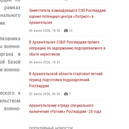
в рамках
Заместитель командующего СЗО Росгвардии
онального
оценил потенциал центра «Патриот» в
ии.
Архангельске
03 июля 2026, 14:30
10
лковника
В Архангельске СОБР Росгвардии провел
ы военно-
операцию по задержанию подозреваемого в
органа и
сбыте наркотиков
ой базой
03 июля 2026, 10:31
и военно-
В Архангельской области стартовал летний
период подготовки подразделений
Росгвардии
еского и
02 июля 2026, 06:00
7
ельством
Архангельскому отряду специального
 военно-
назначения «Ратник» Росгвардии - 24 года
01 июля 2026, 09:00
16
ПОПУЛЯРНЫЕ НОВОСТИ