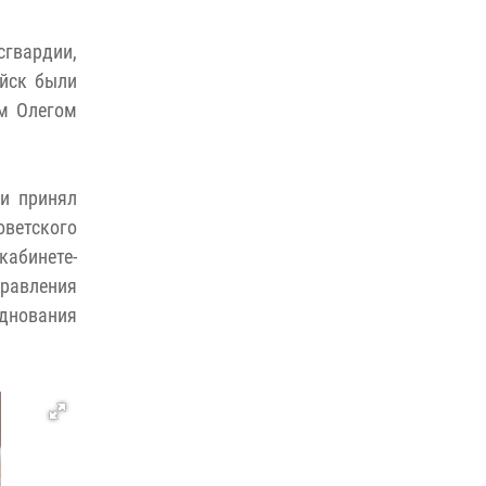
ношения крапового берета Росгвардии
гвардии,
24 июня 2026, 15:00
17
ойск были
ем Олегом
и принял
оветского
кабинете-
правления
зднования