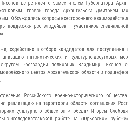
Тихонов встретился с заместителем Губернатора Архан
ыженковым, главой города Архангельска Дмитрием М
ым. Обсуждались вопросы всестороннего взаимодействи
ры поддержки росгвардейцев – участников специально
ы.
и, содействие в отборе кандидатов для поступления 
ганизацию патриотических и культурно-досуговых мер
 округом Росгвардии полковник Владимир Тихонов о
 молодёжного центра Архангельской области и подшефно
.
тделения Российского военно-исторического общества
ил реализацию на территории области соглашения Росг
сторико-культурного общества «Победа» Игорем Слобод
льно-исследовательской работе на «Юрьевском рубеже»