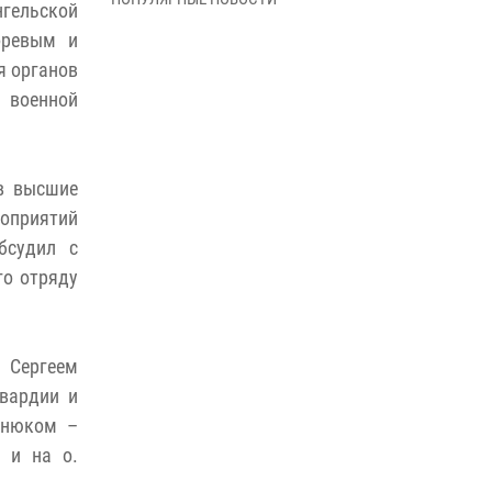
гельской
В Управлении Росгвардии по Архангельской
области состоялось торжественное
оревым и
освящение иконы
я органов
01 июля 2026, 06:00
11
1
й военной
Военнослужащие по призыву из
Архангельской области приняли военную
присягу в столице Республики Коми
в высшие
30 июня 2026, 06:00
4
оприятий
бсудил с
Спецназовцы Росгвардии из Архангельска и
Мурманска сдали экзамен на право ношения
го отряду
крапового берета
29 июня 2026, 08:20
6
 Сергеем
Новодвинские росгвардейцы задержали
вардии и
местного жителя, незаконно проникшего на
охраняемый объект ТЭК
янюком –
28 июня 2026, 12:30
1
 и на о.
В Архангельске начались испытания за право