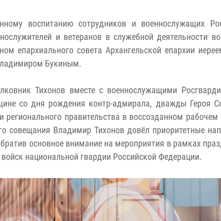
енному воспитанию сотрудников и военнослужащих Рос
нослужителей и ветеранов в служебной деятельности в
ном епархиального совета Архангельской епархии иере
 Владимиром Букиным.
олковник Тихонов вместе с военнослужащими Росгварди
щине со дня рождения контр-адмирала, дважды Героя С
и регионального правительства в воссозданном рабочем 
ого совещания Владимир Тихонов довёл приоритетные на
обратив основное внимание на мероприятия в рамках пра
ы войск национальной гвардии Российской Федерации.