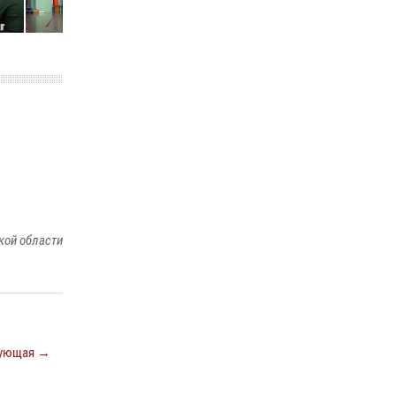
кой области
ующая →