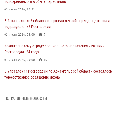
подозреваемого в сбыте наркотиков
03 июля 2026, 10:31
В Архангельской области стартовал летний период подготовки
подразделений Росгвардии
02 июля 2026, 06:00
7
Архангельскому отряду специального назначения «Ратник»
Росгвардии - 24 года
01 июля 2026, 09:00
16
В Управлении Росгвардии по Архангельской области состоялось
торжественное освящение иконы
01 июля 2026, 06:00
11
1
Военнослужащие по призыву из Архангельской области приняли
ПОПУЛЯРНЫЕ НОВОСТИ
военную присягу в столице Республики Коми
30 июня 2026, 06:00
4
Спецназовцы Росгвардии из Архангельска и Мурманска сдали