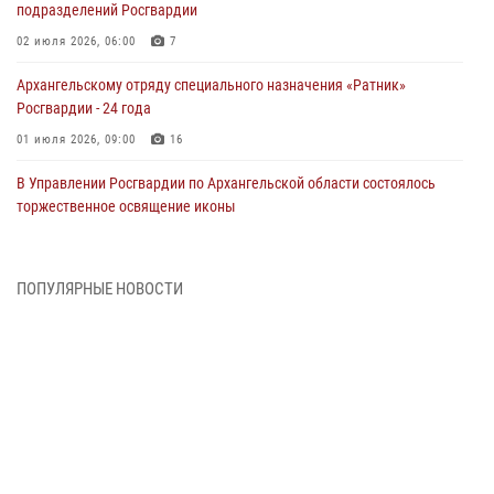
подразделений Росгвардии
02 июля 2026, 06:00
7
Архангельскому отряду специального назначения «Ратник»
Росгвардии - 24 года
01 июля 2026, 09:00
16
В Управлении Росгвардии по Архангельской области состоялось
торжественное освящение иконы
01 июля 2026, 06:00
11
1
Военнослужащие по призыву из Архангельской области приняли
ПОПУЛЯРНЫЕ НОВОСТИ
военную присягу в столице Республики Коми
30 июня 2026, 06:00
4
Спецназовцы Росгвардии из Архангельска и Мурманска сдали
экзамен на право ношения крапового берета
29 июня 2026, 08:20
6
Новодвинские росгвардейцы задержали местного жителя,