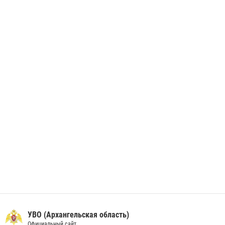
незаконно проникшего на охраняемый объект ТЭК
28 июня 2026, 12:30
1
В Архангельске начались испытания за право ношения крапового
берета Росгвардии
24 июня 2026, 15:00
17
УВО (Архангельская область)
Официальный сайт