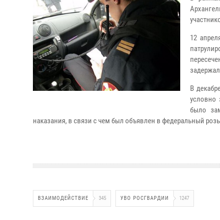
Арханге
участник
12 апрел
патрули
пересече
задержал
В декабр
условно 
было за
наказания, в связи с чем был объявлен в федеральный роз
ВЗАИМОДЕЙСТВИЕ
345
УВО РОСГВАРДИИ
1247