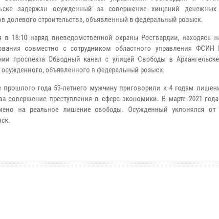
льске задержан осужденный за совершение хищений денежных 
ов долевого строительства, объявленный в федеральный розыск.
я в 18:10 наряд вневедомственной охраны Росгвардии, находясь н
рования совместно с сотрудником областного управления ФСИН 
нии проспекта Обводный канал с улицей Свободы в Архангельск
 осужденного, объявленного в федеральный розыск.
е прошлого года 53-летнего мужчину приговорили к 4 годам лишен
за совершение преступления в сфере экономики. В марте 2021 года
мено на реальное лишение свободы. Осужденный уклонялся от
ыск.