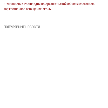
В Управлении Росгвардии по Архангельской области состоялось
торжественное освящение иконы
01 июля 2026, 06:00
11
1
Военнослужащие по призыву из Архангельской области приняли
ПОПУЛЯРНЫЕ НОВОСТИ
военную присягу в столице Республики Коми
30 июня 2026, 06:00
4
Спецназовцы Росгвардии из Архангельска и Мурманска сдали
экзамен на право ношения крапового берета
29 июня 2026, 08:20
6
Новодвинские росгвардейцы задержали местного жителя,
незаконно проникшего на охраняемый объект ТЭК
28 июня 2026, 12:30
1
В Архангельске начались испытания за право ношения крапового
берета Росгвардии
24 июня 2026, 15:00
17