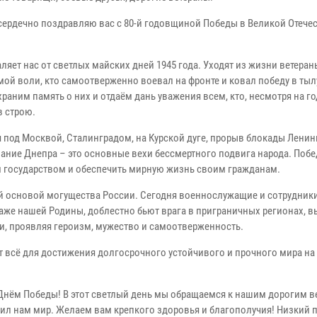
 сердечно поздравляю вас с 80-й годовщиной Победы в Великой Отече
ляет нас от светлых майских дней 1945 года. Уходят из жизни ветера
мой воли, кто самоотверженно воевал на фронте и ковал победу в тыл
раним память о них и отдаём дань уважения всем, кто, несмотря на го
в строю.
 под Москвой, Сталинградом, на Курской дуге, прорыв блокады Ленин
ание Днепра – это основные вехи бессмертного подвига народа. Побе
 государством и обеспечить мирную жизнь своим гражданам.
й основой могущества России. Сегодня военнослужащие и сотрудник
траже нашей Родины, доблестно бьют врага в приграничных регионах, 
, проявляя героизм, мужество и самоотверженность.
ет всё для достижения долгосрочного устойчивого и прочного мира на
нём Победы! В этот светлый день мы обращаемся к нашим дорогим в
рил нам мир. Желаем вам крепкого здоровья и благополучия! Низкий 