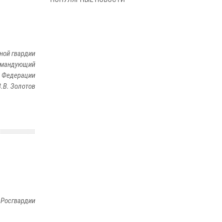
В Управлении Росгвардии по Архангельской
области состоялось торжественное
освящение иконы
01 июля 2026, 06:00
11
1
ной гвардии
Военнослужащие по призыву из
командующий
Архангельской области приняли военную
й Федерации
присягу в столице Республики Коми
В.В. Золотов
30 июня 2026, 06:00
4
Спецназовцы Росгвардии из Архангельска и
Мурманска сдали экзамен на право ношения
крапового берета
29 июня 2026, 08:20
6
Новодвинские росгвардейцы задержали
местного жителя, незаконно проникшего на
охраняемый объект ТЭК
 Росгвардии
28 июня 2026, 12:30
1
В Архангельске начались испытания за право