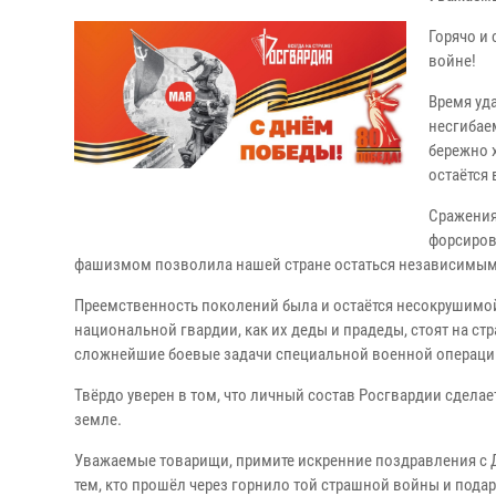
Горячо и
войне!
Время уда
несгибае
бережно х
остаётся 
Сражения
форсиров
фашизмом позволила нашей стране остаться независимым
Преемственность поколений была и остаётся несокрушимо
национальной гвардии, как их деды и прадеды, стоят на с
сложнейшие боевые задачи специальной военной операции
Твёрдо уверен в том, что личный состав Росгвардии сдела
земле.
Уважаемые товарищи, примите искренние поздравления с Д
тем, кто прошёл через горнило той страшной войны и пода