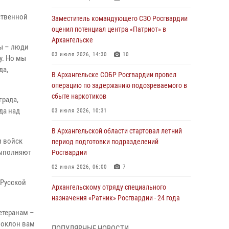
ственной
Заместитель командующего СЗО Росгвардии
оценил потенциал центра «Патриот» в
Архангельске
ны – люди
03 июля 2026, 14:30
10
у. Но мы
да,
В Архангельске СОБР Росгвардии провел
операцию по задержанию подозреваемого в
сбыте наркотиков
града,
да над
03 июля 2026, 10:31
В Архангельской области стартовал летний
и войск
период подготовки подразделений
выполняют
Росгвардии
02 июля 2026, 06:00
7
 Русской
Архангельскому отряду специального
назначения «Ратник» Росгвардии - 24 года
етеранам –
01 июля 2026, 09:00
16
поклон вам
ПОПУЛЯРНЫЕ НОВОСТИ