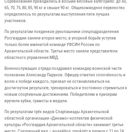
Соревнования проводились в восьми весовых категориях: до 60,
65, 70, 75, 80, 85, 90 кг и свыше 90 кг. Общекомандное первенство
определялось по результатам выступления пяти лучших
участников.
По результатам поединков рукопашники спецподразделения
Росгвардии заняли второе место, в упорной борьбе уступив
только более именитой команде УФСИН России по
Архангельской области. Третье место заняли представители
областного управления МВД.
Военнослужащих отряда поздравил командир воинской части
полковник Александр Парунов. Офицер отметил сплочённость и
волю к победе каждого, призвал не останавливаться на
достигнутом результате, тренироваться и постоянно стремиться к
новым спортивным достижениям. Победителям и призерам
вручили кубки, грамоты и медали.
По результатам трёх видов Спартакиады Архангельской
областной организации «Динамо» коллектив физической
культуры «Росгвардия Архангельской области» занимает третье
место. Следующий вид – волейбол, пройдёт в период с 11 по 14