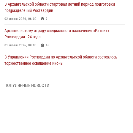
В Архангельской области стартовал летний период подготовки
подразделений Росгвардии
02 июля 2026, 06:00
7
Архангельскому отряду специального назначения «Ратник»
Росгвардии - 24 года
01 июля 2026, 09:00
16
В Управлении Росгвардии по Архангельской области состоялось
торжественное освящение иконы
01 июля 2026, 06:00
11
1
Военнослужащие по призыву из Архангельской области приняли
ПОПУЛЯРНЫЕ НОВОСТИ
военную присягу в столице Республики Коми
30 июня 2026, 06:00
4
Спецназовцы Росгвардии из Архангельска и Мурманска сдали
экзамен на право ношения крапового берета
29 июня 2026, 08:20
6