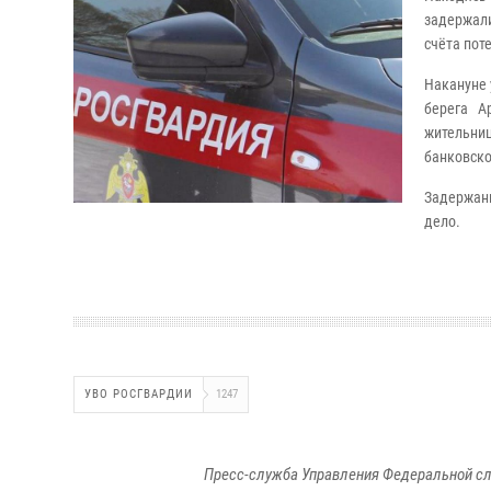
задержал
счёта пот
Накануне 
берега А
жительниц
банковско
Задержанн
дело.
УВО РОСГВАРДИИ
1247
Пресс-служба Управления Федеральной сл