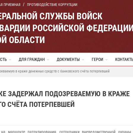
АЯ ПРИЕМНАЯ
ПРОТИВОДЕЙСТВИЕ КОРРУПЦИИ
ЕРАЛЬНОЙ СЛУЖБЫ ВОЙСК
ВАРДИИ РОССИЙСКОЙ ФЕДЕРАЦИ
ОЙ ОБЛАСТИ
СТЬ
ДЛЯ ГРАЖДАН
ДОКУМЕНТЫ
ГЕРОИ
КОНТАКТ
зреваемую в краже денежных средств с банковского счёта потерпевшей
СКЕ ЗАДЕРЖАЛ ПОДОЗРЕВАЕМУЮ В КРАЖЕ
ГО СЧЁТА ПОТЕРПЕВШЕЙ
 на маршруте патрулирования, сотрудники вневедомственной охраны