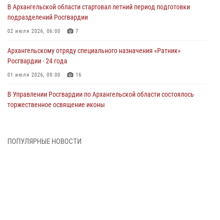
В Архангельской области стартовал летний период подготовки
подразделений Росгвардии
02 июля 2026, 06:00
7
Архангельскому отряду специального назначения «Ратник»
Росгвардии - 24 года
01 июля 2026, 09:00
16
В Управлении Росгвардии по Архангельской области состоялось
торжественное освящение иконы
01 июля 2026, 06:00
11
1
Военнослужащие по призыву из Архангельской области приняли
ПОПУЛЯРНЫЕ НОВОСТИ
военную присягу в столице Республики Коми
30 июня 2026, 06:00
4
Спецназовцы Росгвардии из Архангельска и Мурманска сдали
экзамен на право ношения крапового берета
29 июня 2026, 08:20
6